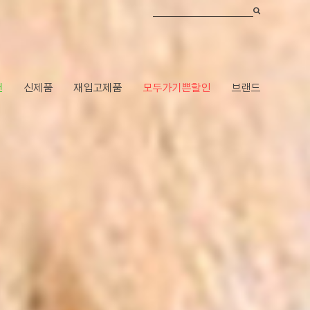
건
신제품
재입고제품
모두가기쁜할인
브랜드