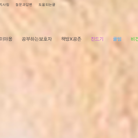
지사항
질문과답변
도움되는글
이야옹
공부하는보호자
책방X공존
진드기
쿨템
비