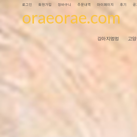
로그인
회원가입
장바구니
주문내역
마이페이지
후기
공
oraeorae.com
강아지멍멍
고양