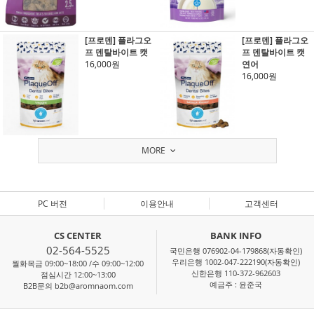
[프로덴] 플라그오
[프로덴] 플라그오
프 덴탈바이트 캣
프 덴탈바이트 캣
16,000원
연어
16,000원
MORE
PC 버전
이용안내
고객센터
CS CENTER
BANK INFO
02-564-5525
국민은행 076902-04-179868(자동확인)
우리은행 1002-047-222190(자동확인)
월화목금 09:00~18:00 /수 09:00~12:00
신한은행 110-372-962603
점심시간 12:00~13:00
예금주 : 윤준국
B2B문의 b2b@aromnaom.com