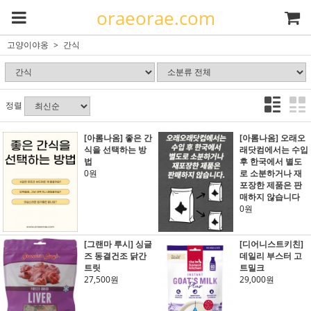
oraeorae.com
고양이야옹
간식
정렬
[아롬나옴] 좋은 간
[아롬나옴] 오래오
식을 선택하는 방
래닷컴에서는 수입
법
후 한국에서 별도
0원
로 소분하거나 재
포장한 제품은 판
매하지 않습니다
0원
[그랜마 루시] 싱글
[디어니스트키친]
즈 동결건조 닭간
데일리 부스터 고
트릿
트밀크
27,500원
29,000원