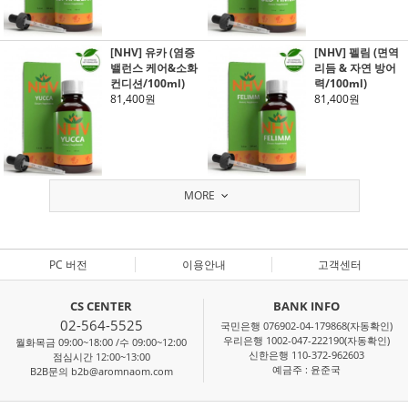
[NHV] 유카 (염증
[NHV] 펠림 (면역
밸런스 케어&소화
리듬 & 자연 방어
컨디션/100ml)
력/100ml)
81,400원
81,400원
MORE
PC 버전
이용안내
고객센터
CS CENTER
BANK INFO
02-564-5525
국민은행 076902-04-179868(자동확인)
우리은행 1002-047-222190(자동확인)
월화목금 09:00~18:00 /수 09:00~12:00
신한은행 110-372-962603
점심시간 12:00~13:00
예금주 : 윤준국
B2B문의 b2b@aromnaom.com