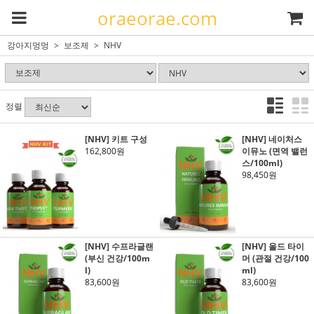
oraeorae.com
강아지멍멍
보조제
NHV
정렬
[NHV] 키트 구성
[NHV] 네이처스
162,800원
이뮤노 (면역 밸런
스/100ml)
98,450원
[NHV] 수프라글랜
[NHV] 올드 타이
(부신 건강/100m
머 (관절 건강/100
l)
ml)
83,600원
83,600원