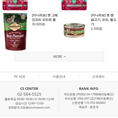
[카니러브] 캣 그레
[카니러브] 캣 캔
인프리 오리와 꿩
닭고기, 오리, 꿩고
30,000원
기
2,500원
MORE
PC 버전
이용안내
고객센터
CS CENTER
BANK INFO
02-564-5525
국민은행 076902-04-179868(자동확인)
우리은행 1002-047-222190(자동확인)
월화목금 09:00~18:00 /수 09:00~12:00
신한은행 110-372-962603
점심시간 12:00~13:00
예금주 : 윤준국
B2B문의 b2b@aromnaom.com