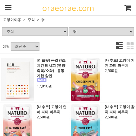
oraeorae.com
고양이야옹
주식
닭
정렬
[리프릿] 동결건조
[내추로] 고양이 치
치킨 레시피 (영양
킨 파테 파우치
회복/소화) - 유통
2,500원
기한 할인
17,010원
[내추로] 고양이 연
[내추로] 고양이 참
어 파테 파우치
치 파테 파우치
2,500원
2,500원