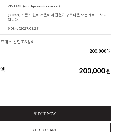
VINTAGE (northpawnutrition.inc)
(9.08kg) 기름기 없이 저온에서 천천히 구워나온 오븐 베이크 사료
입니다.
9.08kg (2027.08.23)
오븐프레쉬 칠면조&청어
200,000
원
금액
200,000
원
BUY IT NOW
ADD TO CART