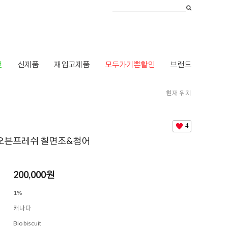
건
신제품
재입고제품
모두가기쁜할인
브랜드
현재 위치
ME
>
강아지멍멍
>
주식
>
오븐베이킹
> [빈티지] 오븐프레쉬 칠면조&청어
4
 오븐프레쉬 칠면조&청어
200,000
원
1%
캐나다
Bio biscuit