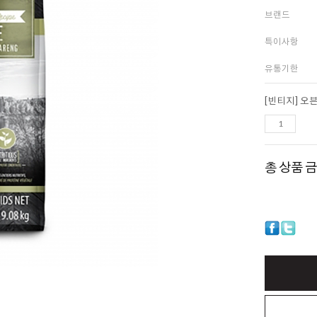
브랜드
특이사항
유통기한
[빈티지] 
총 상품 