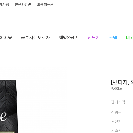
지사항
질문과답변
도움되는글
이야옹
공부하는보호자
책방X공존
진드기
쿨템
비
HO
[빈티지]
9.08kg
판매가격
적립금
원산지
제조사