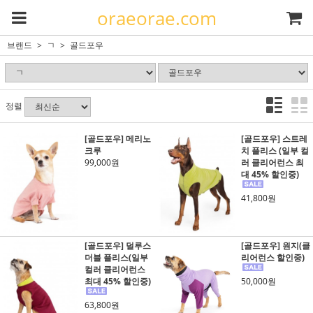
oraeorae.com
브랜드
ㄱ
골드포우
정렬
[골드포우] 메리노
[골드포우] 스트레
크루
치 플리스 (일부 컬
99,000원
러 클리어런스 최
대 45% 할인중)
41,800원
[골드포우] 덜루스
[골드포우] 원지(클
더블 플리스(일부
리어런스 할인중)
컬러 클리어런스
최대 45% 할인중)
50,000원
63,800원