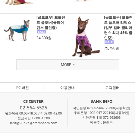
[골드포우] 포틀랜
[골드포우] 포틀랜
드 풀오버(클리어
드 풀오버 리덕스
런스 할인중)
(일부 컬러 클리어
런스 최대 45% 할
34,300원
인중)
75,790원
MORE
PC 버전
이용안내
고객센터
CS CENTER
BANK INFO
02-564-5525
국민은행 076902-04-179868(자동확인)
우리은행 1002-047-222190(자동확인)
월화목금 09:00~18:00 /수 09:00~12:00
신한은행 110-372-962603
점심시간 12:00~13:00
예금주 : 윤준국
B2B문의 b2b@aromnaom.com