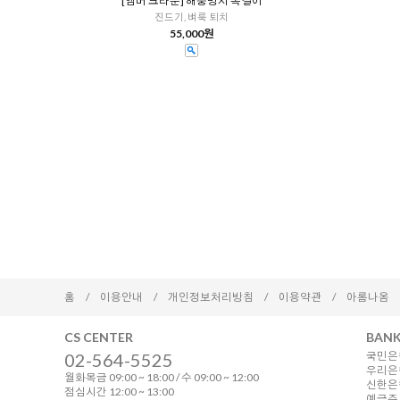
[앰버 크라운] 해충방지 목걸이
진드기, 벼룩 퇴치
55,000원
홈
/
이용안내
/
개인정보처리방침
/
이용약관
/
아롬나옴
CS CENTER
BANK
02-564-5525
국민은행
우리은행
월화목금 09:00 ~ 18:00 / 수 09:00 ~ 12:00
신한은행 
점심시간 12:00 ~ 13:00
예금주 