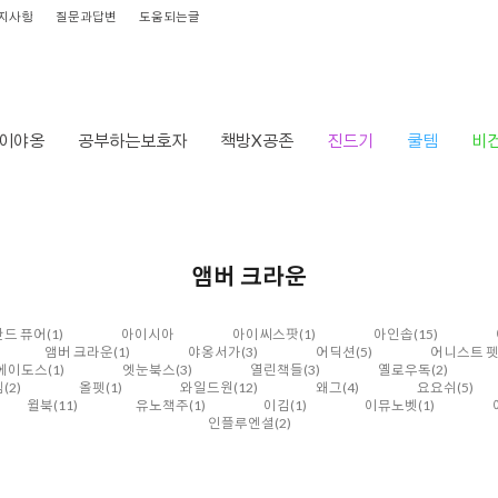
지사항
질문과답변
도움되는글
이야옹
공부하는보호자
책방X공존
진드기
쿨템
비
앰버 크라운
드 퓨어
(1)
아이시아
아이씨스팟
(1)
아인솝
(15)
앰버 크라운
(1)
야옹서가
(3)
어딕션
(5)
어니스트 
에이도스
(1)
엣눈북스
(3)
열린책들
(3)
옐로우독
(2)
템
(2)
올펫
(1)
와일드원
(12)
왜그
(4)
요요쉬
(5)
윌북
(11)
유노책주
(1)
이김
(1)
이뮤노벳
(1)
인플루엔셜
(2)