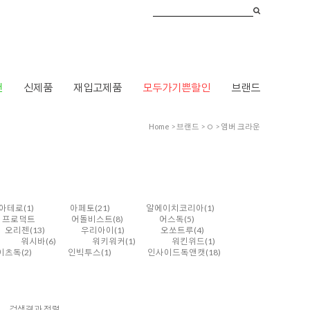
건
신제품
재입고제품
모두가기쁜할인
브랜드
Home
>
브랜드
>
ㅇ
>
앰버 크라운
아테로
(1)
아페토
(21)
알에이치코리아
(1)
펫 프로덕트
어돌비스트
(8)
어스독
(5)
오리젠
(13)
우리아이
(1)
오쏘트루
(4)
워시바
(6)
워키워커
(1)
워킨위드
(1)
이츠독
(2)
인빅투스
(1)
인사이드독앤캣
(18)
검색결과 정렬