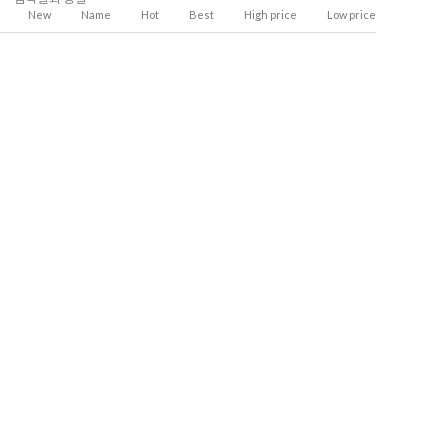
New
Name
Hot
Best
High price
Low price