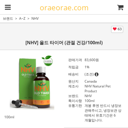
oraeorae.com
브랜드
A~Z
NHV
63
[NHV] 올드 타이머 (관절 건강/100ml)
판매가격
83,600
원
적립금
1%
배송비
(조건)
원산지
Canada
제조사
NHV Natural Pet
Product
브랜드
NHV
특이사항
100ml
유통기한
개봉 후엔 반드시 냉장보
관해주시고, 냉장보관 상
태에서 유효기간은 6
100ml
개월입니다.