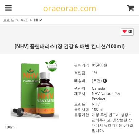
oraeorae.com
브랜드
A~Z
NHV
30
[NHV] 플랜태리스 (장 건강 & 배변 컨디션/100ml)
판매가격
81,400
원
적립금
1%
배송비
(조건)
원산지
Canada
제조사
NHV Natural Pet
Product
브랜드
NHV
특이사항
100ml
유통기한
개봉 후엔 반드시 냉장보
관해주시고, 냉장보관 상
태에서 유효기간은 6개월
100ml
입니다.