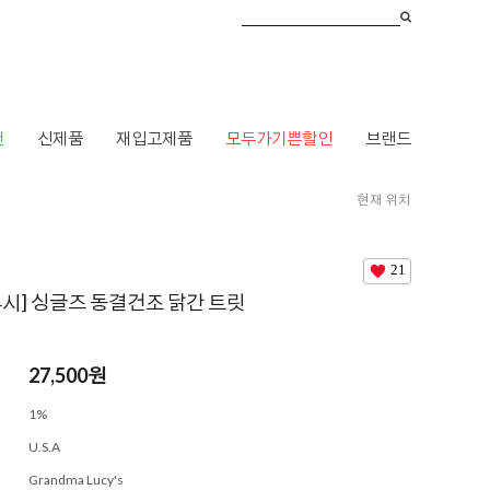
건
신제품
재입고제품
모두가기쁜할인
브랜드
현재 위치
ME
>
브랜드
>
ㄱ
>
그랜마 루시
> [그랜마 루시] 싱글즈 동결건조 닭간 트릿
21
루시] 싱글즈 동결건조 닭간 트릿
27,500
원
1%
U.S.A
Grandma Lucy's