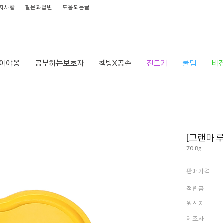
지사항
질문과답변
도움되는글
이야옹
공부하는보호자
책방X공존
진드기
쿨템
비
HO
[그랜마 
70.8g
판매가격
적립금
원산지
제조사