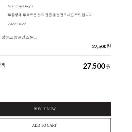
Grandma Lucy's
무항생제·무호르몬 닭의 간을 동결건조시킨 트릿입니다.
2027.10.27
[그랜마 루시] 싱글즈 동결건조 닭간 트릿
27,500
원
금액
27,500
원
BUY IT NOW
ADD TO CART