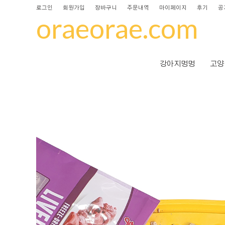
로그인
회원가입
장바구니
주문내역
마이페이지
후기
공
oraeorae.com
강아지멍멍
고양