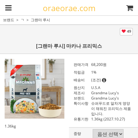
oraeorae.com
브랜드
ㄱ
그랜마 루시
49
[그랜마 루시] 마카나 프리믹스
판매가격
68,200원
적립금
1%
배송비
(조건)
원산지
U.S.A
제조사
Grandma Lucy's
브랜드
Grandma Lucy's
특이사항
슈퍼푸드로 알차게 영양
이 채워진 프리믹스 제품
입니다.
유통기한
1.36kg (2027.10.27)
1.36kg
중량