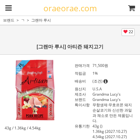
oraeorae.com
브랜드
ㄱ
그랜마 루시
22
[그랜마 루시] 아티즌 돼지고기
판매가격
71,500원
적립금
1%
배송비
(조건)
원산지
U.S.A
제조사
Grandma Lucy's
브랜드
Grandma Lucy's
특이사항
무항생제·무호르몬 돼지
순살코기와 신선한 과일
과 채소로 만든 제품입니
다.
유통기한
43g ()
43g / 1.36kg / 4.54kg
1.36kg (2027.10.27)
4.54kg (2027.10.27)