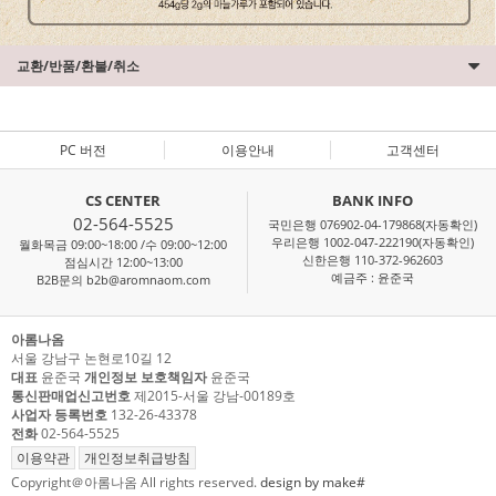
교환/반품/환불/취소
PC 버전
이용안내
고객센터
CS CENTER
BANK INFO
02-564-5525
국민은행 076902-04-179868(자동확인)
우리은행 1002-047-222190(자동확인)
월화목금 09:00~18:00 /수 09:00~12:00
신한은행 110-372-962603
점심시간 12:00~13:00
예금주 : 윤준국
B2B문의 b2b@aromnaom.com
아롬나옴
서울 강남구 논현로10길 12
대표
윤준국
개인정보 보호책임자
윤준국
통신판매업신고번호
제2015-서울 강남-00189호
사업자 등록번호
132-26-43378
전화
02-564-5525
이용약관
개인정보취급방침
Copyright＠아롬나옴 All rights reserved.
design by make#