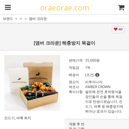
oraeorae.com
브랜드
ㅇ
앰버 크라운
40
[앰버 크라운] 해충방지 목걸이
판매가격
55,000원
적립금
1%
배송비
(조건)
원산지
리투아니아
제조사
AMBER CROWN
특이사항
발트해 천연 호박원석을
장인들의 손을 통해 목걸
이로 탄생시켰습니다. 진
드기, 벼룩 등 해충방지에
뛰어난 효과가 있습니다.
진드기, 벼룩 퇴치
개봉 후 반
품 및 교환