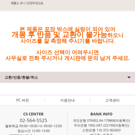
본 제품은 포장 박스에 실링이 되어 있어
개봉 후 반품 및 교환이 불가능
하오니
사이즈를 잘 측정해 주시기를 바랍니다.
사이즈 선택이 어려우시면
사무실로 전화 주시거나 게시판에 문의 남겨 주세요.
교환/반품/환불/취소
PC 버전
이용안내
고객센터
CS CENTER
BANK INFO
02-564-5525
국민은행 076902-04-179868(자동확인)
우리은행 1002-047-222190(자동확인)
월화목금 09:00~18:00 /수 09:00~12:00
신한은행 110-372-962603
점심시간 12:00~13:00
예금주 : 윤준국