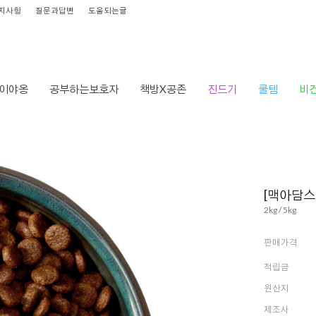
지사항
질문과답변
도움되는글
이야옹
공부하는보호자
책방X공존
진드기
쿨템
비
[맥아담스
2kg / 5kg
판매가격
적립금
원산지
제조사