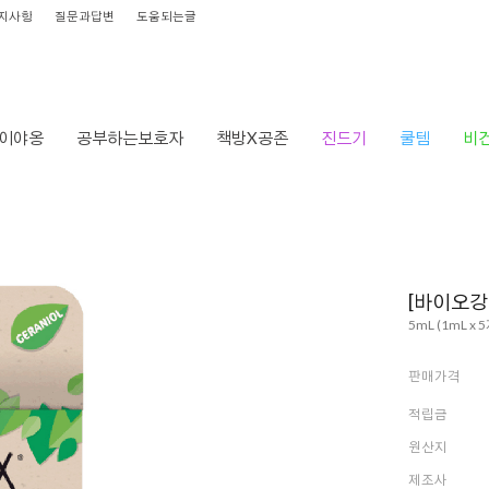
지사항
질문과답변
도움되는글
이야옹
공부하는보호자
책방X공존
진드기
쿨템
비
HOME
>
[바이오강
5mL (1mL x 
판매가격
적립금
원산지
제조사