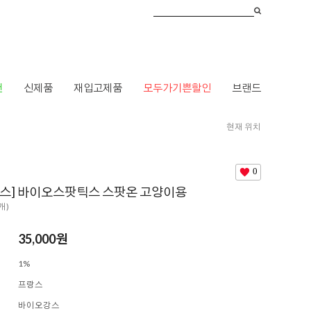
건
신제품
재입고제품
모두가기쁜할인
브랜드
현재 위치
브랜드
>
ㅂ
>
바이오강스
> [바이오강스] 바이오스팟틱스 스팟온 고양이용
0
스] 바이오스팟틱스 스팟온 고양이용
5개)
35,000
원
1%
프랑스
바이오강스