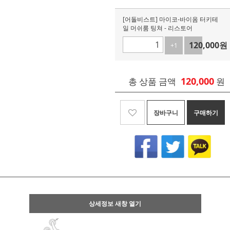
[어돌비스트] 마이코-바이옴 터키테
일 머쉬룸 팅쳐 - 리스토어
120,000
원
+1
-1
120,000
총 상품 금액
원
장바구니
구매하기
상세정보 새창 열기