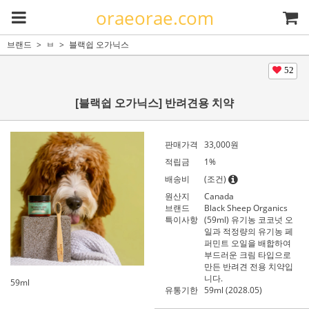
oraeorae.com
브랜드
ㅂ
블랙쉽 오가닉스
52
[블랙쉽 오가닉스] 반려견용 치약
판매가격
33,000
원
적립금
1%
배송비
(조건)
원산지
Canada
브랜드
Black Sheep Organics
특이사항
(59ml) 유기농 코코넛 오
일과 적정량의 유기농 페
퍼민트 오일을 배합하여
부드러운 크림 타입으로
만든 반려견 전용 치약입
니다.
59ml
유통기한
59ml (2028.05)