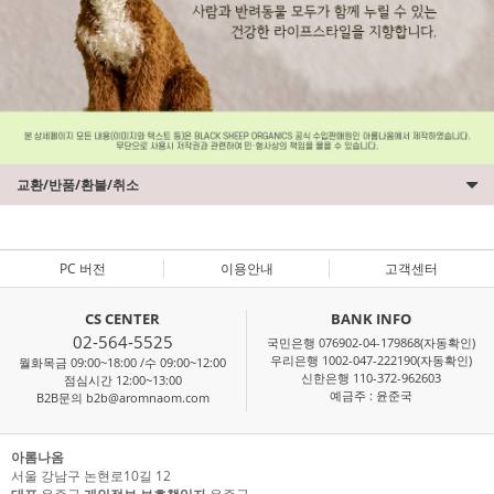
교환/반품/환불/취소
PC 버전
이용안내
고객센터
CS CENTER
BANK INFO
02-564-5525
국민은행 076902-04-179868(자동확인)
우리은행 1002-047-222190(자동확인)
월화목금 09:00~18:00 /수 09:00~12:00
신한은행 110-372-962603
점심시간 12:00~13:00
예금주 : 윤준국
B2B문의 b2b@aromnaom.com
아롬나옴
서울 강남구 논현로10길 12