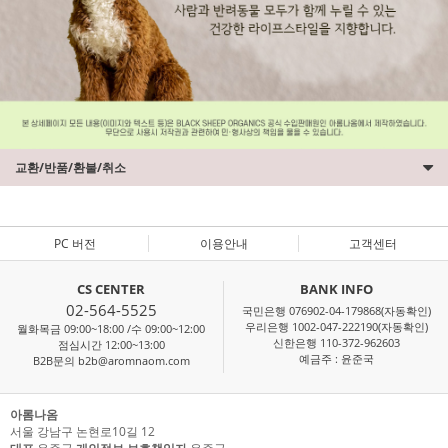
교환/반품/환불/취소
PC 버전
이용안내
고객센터
CS CENTER
BANK INFO
02-564-5525
국민은행 076902-04-179868(자동확인)
우리은행 1002-047-222190(자동확인)
월화목금 09:00~18:00 /수 09:00~12:00
신한은행 110-372-962603
점심시간 12:00~13:00
예금주 : 윤준국
B2B문의 b2b@aromnaom.com
아롬나옴
서울 강남구 논현로10길 12