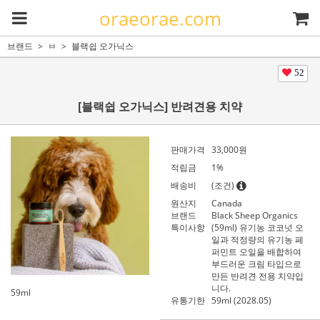
oraeorae.com
브랜드
ㅂ
블랙쉽 오가닉스
52
[블랙쉽 오가닉스] 반려견용 치약
판매가격
33,000
원
적립금
1%
배송비
(조건)
원산지
Canada
브랜드
Black Sheep Organics
특이사항
(59ml) 유기농 코코넛 오
일과 적정량의 유기농 페
퍼민트 오일을 배합하여
부드러운 크림 타입으로
만든 반려견 전용 치약입
니다.
59ml
유통기한
59ml (2028.05)