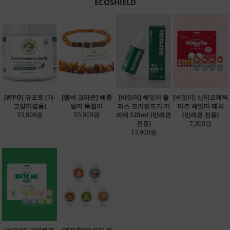
ECOSHIELD
[WPO] 규조토 (개·
[앰버 크라운] 해충
[바잇미] 헤잇미 플
[바잇미] 산리오캐릭
고양이겸용)
방지 목걸이
러스 모기진드기 기
터즈 헤잇미 패치
33,000원
55,000원
피제 120ml (반려견
(반려견 전용)
전용)
7,900원
13,900원