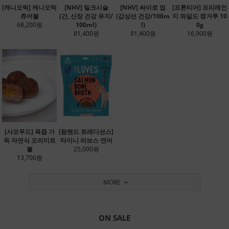
[캐니오틱] 캐니오틱
[NHV] 밀크시슬
[NHV] 싸이로 업
[프론티어] 프리레인
츄어블
(간, 신장 건강 유지/
(갑상선 건강/100m
지 와일드 캥거루 10
68,200원
100ml)
l)
0g
81,400원
81,400원
16,900원
[사모푸드] 육즙 가
[팜랜드 트레디션스]
득 자연식 오리미트
타이니 러브스 연어
볼
25,000원
13,700원
MORE
ON SALE