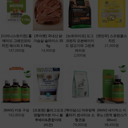
[디어니스트키친] 홀
[주아펫] 국내산 닭
[뉴트라이프] 도그
[캣만두] 스프링클스
메이드 그레인프리
가슴살 슬라이스 35
크런치 오븐베이키
치킨
치킨 레시피 3.18kg
0g
드 양고기와 그린트
21,000원
147,000원
14,900원
라이프
2,000원
[NHV] 키트 구성
[프로덴] 플라그오프
[맥아담스] 자유방목
[NHV] 네이처스 이
162,800원
덴탈케어본 미니 블
홀터키 센서티브 소
뮤노 (면역 밸런스/1
루베리&혼합야채
형견용
00ml)
(비건)
79,000원
98,450원