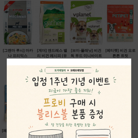
[그랜마 루시] 마카
[게더] 앤드레스 밸
[브이-플래닛] 비건
[페티펫] 비건 요로
나 프리믹스
리 비건 레시피 (유
독 푸드 미니바이트
튼튼 트릿
68,200원
통기한 할인)
2.04kg
38,500원
39,900원
58,400원
[페티펫] 알러지&면
[페티펫] 펌킨&블루
역 트릿
베리