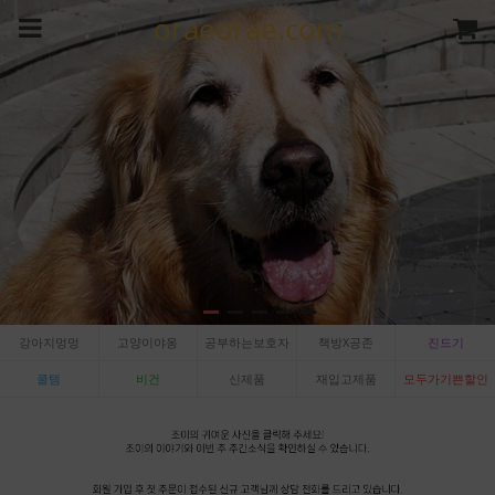
oraeorae.com
강아지멍멍
고양이야옹
공부하는보호자
책방X공존
진드기
쿨템
비건
신제품
재입고제품
모두가기쁜할인