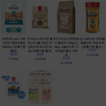
[내추로] new 그레
[디어니스트키친] 클
[카니러브] 트루프레
[노스웨스트 내추럴]
인프리 칠면조&감
러스터 홀그레인 치
시 칠면조 2.8kg (1.
동결건조 계란 토퍼
자&채소 (유통기한
킨&오트 레시피 45
4kg-스몰바이트 *2
(유통기한 할인 )
할인)
0g (유통기한 할인)
개 묶음) 할인 이벤
트
22,500원
5,940원
14,400원
36,500원