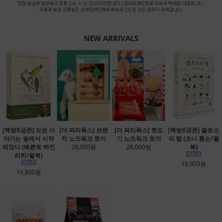
NEW ARRIVALS
[책방X공존] 모든 이
[더 퍼리폭스] 브랜
[더 퍼리폭스] 핫도
[책방X공존] 필로소
야기는 숲에서 시작
치 노즈워크 토이
기 노즈워크 토이
피 랩 (조니 톰슨/윌
되었다 (베른트 하인
28,000원
28,000원
북)
리히/윌북)
16,920원
19,800원