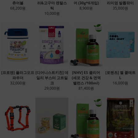
츄어블
리&고구마 덴탈스
어 (30g*6개입)
리미엄 발톱깎이
68,200원
틱
8,900원
35,000원
10,000원
[프로덴] 플라그오프
[디어니스트키친] 데
[NHV] ES 클리어
[로렌츠] 젤 쿨매트
파우더
일리 부스터 고트밀
(세포 건강 & 면역
L
32,000원
크
밸런스 /100ml)
16,000원
29,000원
81,400원