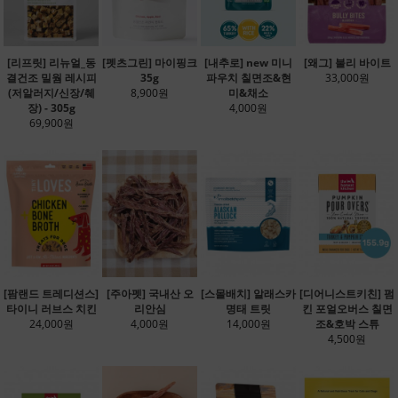
[리프릿] 리뉴얼_동
[펫츠그린] 마이핑크
[내추로] new 미니
[왜그] 불리 바이트
결건조 밀웜 레시피
35g
파우치 칠면조&현
33,000원
(저알러지/신장/췌
8,900원
미&채소
장) - 305g
4,000원
69,900원
[팜랜드 트레디션스]
[주아펫] 국내산 오
[스몰배치] 알래스카
[디어니스트키친] 펌
타이니 러브스 치킨
리안심
명태 트릿
킨 포얼오버스 칠면
24,000원
4,000원
14,000원
조&호박 스튜
4,500원