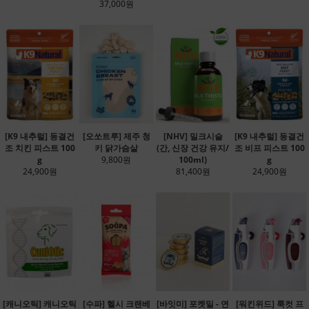
37,000원
[K9 내추럴] 동결건
[오쏘트루] 제주 청
[NHV] 밀크시슬
[K9 내추럴] 동결건
조 치킨 피스트 100
키 닭가슴살
(간, 신장 건강 유지/
조 비프 피스트 100
g
9,800원
100ml)
g
24,900원
81,400원
24,900원
[캐니오틱] 캐니오틱
[수파] 헬시 크랜베
[바잇미] 포켓밀 - 연
[워킨위드] 룩컷 프