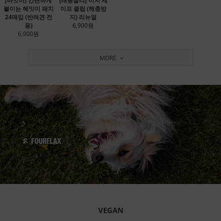
[바잇미] 간편하게
[래핑찰리] 이지 세
붙이는 헤잇미 패치
이프 클립 (해충방
24매입 (반려견 전
지) 리뉴얼
용)
6,900원
6,900원
MORE
VEGAN