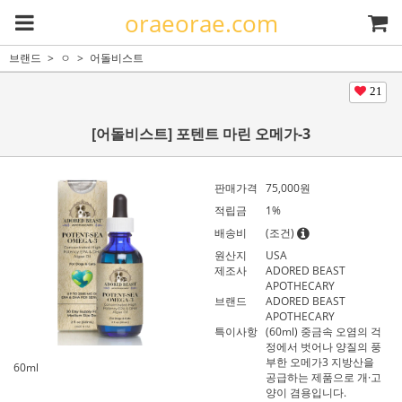
oraeorae.com
브랜드
ㅇ
어돌비스트
21
[어돌비스트] 포텐트 마린 오메가-3
판매가격
75,000
원
적립금
1%
배송비
(조건)
원산지
USA
제조사
ADORED BEAST
APOTHECARY
브랜드
ADORED BEAST
APOTHECARY
특이사항
(60ml) 중금속 오염의 걱
정에서 벗어나 양질의 풍
부한 오메가3 지방산을
60ml
공급하는 제품으로 개·고
양이 겸용입니다.