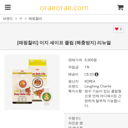
oraeorae.com
브랜드
ㄹ
래핑찰리
3
[래핑찰리] 이지 세이프 클립 (해충방지) 리뉴얼
판매가격
6,900원
적립금
1%
배송비
(조건)
원산지
KOREA
브랜드
Laughing Charlie
특이사항
방수 기능이 있는 클립형
으로 언제 어디에서든 간
편하게 탈부착 가능합니
다.
수량 (디
자인은 랜
덤 배송됩