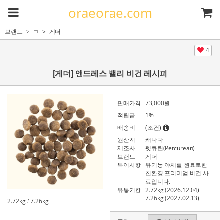
oraeorae.com
브랜드
ㄱ
게더
4
[게더] 앤드레스 밸리 비건 레시피
판매가격
73,000원
적립금
1%
배송비
(조건)
원산지
캐나다
제조사
펫큐린(Petcurean)
브랜드
게더
특이사항
유기농 야채를 원료로한
친환경 프리미엄 비건 사
료입니다.
유통기한
2.72kg (2026.12.04)
7.26kg (2027.02.13)
2.72kg / 7.26kg