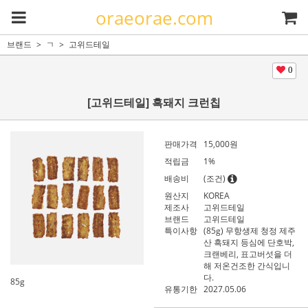
oraeorae.com
브랜드
ㄱ
고위드테일
0
[고위드테일] 흑돼지 크런칩
판매가격
15,000
원
적립금
1%
배송비
(조건)
원산지
KOREA
제조사
고위드테일
브랜드
고위드테일
특이사항
(85g) 무항생제 청정 제주
산 흑돼지 등심에 단호박,
크랜베리, 표고버섯을 더
해 저온건조한 간식입니
다.
85g
유통기한
2027.05.06