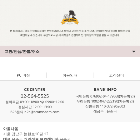
교환/반품/환불/취소
PC 버전
이용안내
고객센터
CS CENTER
BANK INFO
02-564-5525
국민은행 076902-04-179868(자동확인)
우리은행 1002-047-222190(자동확인)
월화목금 09:00~18:00 /수 09:00~12:00
신한은행 110-372-962603
점심시간 12:00~13:00
예금주 : 윤준국
B2B문의 b2b@aromnaom.com
아롬나옴
서울 강남구 논현로10길 12
대표
윤준국
개인정보 보호책임자
윤준국