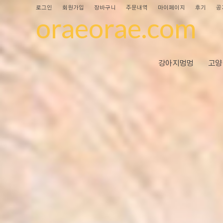
로그인
회원가입
장바구니
주문내역
마이페이지
후기
공
oraeorae.com
강아지멍멍
고양