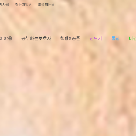
지사항
질문과답변
도움되는글
이야옹
공부하는보호자
책방X공존
진드기
쿨템
비