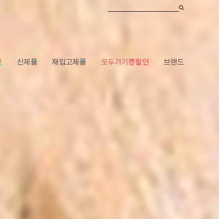
건
신제품
재입고제품
모두가기쁜할인
브랜드