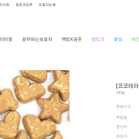
지사항
질문과답변
도움되는글
이야옹
공부하는보호자
책방X공존
진드기
쿨템
비
HOME
>
[코코테라
141g
판매가격
적립금
원산지
제조사