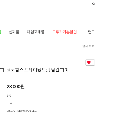
건
신제품
재입고제품
모두가기쁜할인
브랜드
현재 위치
브랜드
>
ㅋ
>
코코테라피
> [코코테라피] 코코참스 트레이닝트릿 펌킨 파이
3
피] 코코참스 트레이닝트릿 펌킨 파이
23,000
원
1%
미국
OSCAR NEWMAN LLC.