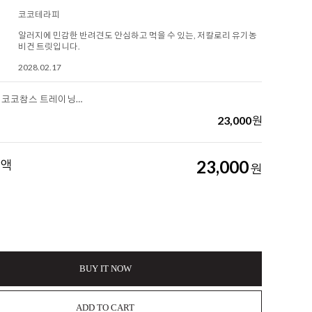
코코테라피
알러지에 민감한 반려견도 안심하고 먹을 수 있는, 저칼로리 유기농
비건 트릿입니다.
2028.02.17
[코코테라피] 코코참스 트레이닝트릿 펌킨 파이
23,000
원
금액
23,000
원
BUY IT NOW
ADD TO CART