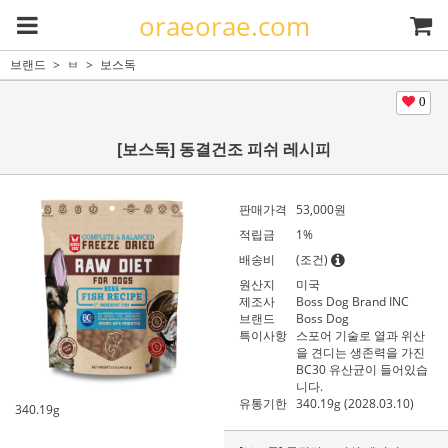
oraeorae.com
브랜드
ㅂ
보스독
0
[보스독] 동결건조 피쉬 레시피
판매가격
53,000
원
적립금
1%
배송비
(조건)
원산지
미국
제조사
Boss Dog Brand INC
브랜드
Boss Dog
특이사항
스포어 기술로 열과 위산
을 견디는 생존력을 가진
BC30 유산균이 들어있습
니다.
유통기한
340.19g (2028.03.10)
340.19g