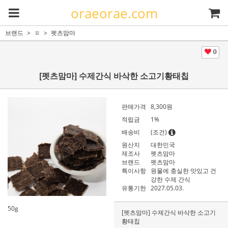
oraeorae.com
브랜드
ㅍ
펫츠맘마
0
[펫츠맘마] 수제간식 바삭한 소고기황태칩
판매가격
8,300
원
적립금
1%
배송비
(조건)
원산지
대한민국
제조사
펫츠맘마
브랜드
펫츠맘마
특이사항
원물에 충실한 맛있고 건
강한 수제 간식
유통기한
2027.05.03.
50g
[펫츠맘마] 수제간식 바삭한 소고기
황태칩