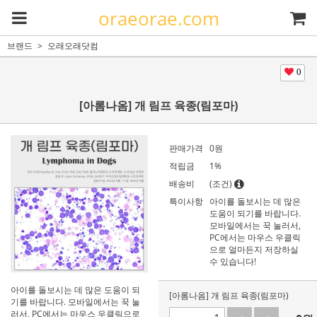
oraeorae.com
브랜드
오래오래닷컴
0
[아롬나옴] 개 림프 육종(림포마)
판매가격
0
원
적립금
1%
배송비
(조건)
특이사항
아이를 돌보시는 데 많은
도움이 되기를 바랍니다.
모바일에서는 꾹 눌러서,
PC에서는 마우스 우클릭
으로 얼마든지 저장하실
수 있습니다!
아이를 돌보시는 데 많은 도움이 되
[아롬나옴] 개 림프 육종(림포마)
기를 바랍니다. 모바일에서는 꾹 눌
러서, PC에서는 마우스 우클릭으로