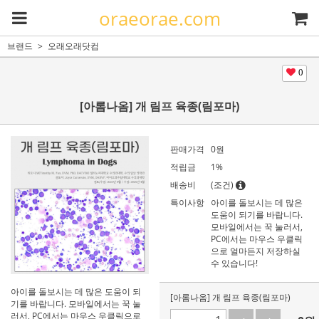
oraeorae.com
브랜드
오래오래닷컴
0
[아롬나옴] 개 림프 육종(림포마)
판매가격
0
원
적립금
1%
배송비
(조건)
특이사항
아이를 돌보시는 데 많은
도움이 되기를 바랍니다.
모바일에서는 꾹 눌러서,
PC에서는 마우스 우클릭
으로 얼마든지 저장하실
수 있습니다!
아이를 돌보시는 데 많은 도움이 되
[아롬나옴] 개 림프 육종(림포마)
기를 바랍니다. 모바일에서는 꾹 눌
러서, PC에서는 마우스 우클릭으로