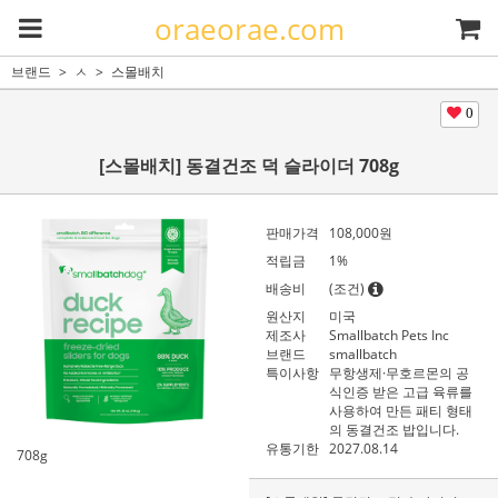
oraeorae.com
브랜드
ㅅ
스몰배치
0
[스몰배치] 동결건조 덕 슬라이더 708g
판매가격
108,000
원
적립금
1%
배송비
(조건)
원산지
미국
제조사
Smallbatch Pets Inc
브랜드
smallbatch
특이사항
무항생제·무호르몬의 공
식인증 받은 고급 육류를
사용하여 만든 패티 형태
의 동결건조 밥입니다.
유통기한
2027.08.14
708g