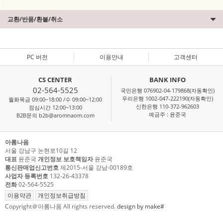
교환/반품/환불/취소
PC 버전
이용안내
고객센터
CS CENTER
BANK INFO
02-564-5525
국민은행 076902-04-179868(자동확인)
우리은행 1002-047-222190(자동확인)
월화목금 09:00~18:00 /수 09:00~12:00
신한은행 110-372-962603
점심시간 12:00~13:00
예금주 : 윤준국
B2B문의 b2b@aromnaom.com
아롬나옴
서울 강남구 논현로10길 12
대표
윤준국
개인정보 보호책임자
윤준국
통신판매업신고번호
제2015-서울 강남-00189호
사업자 등록번호
132-26-43378
전화
02-564-5525
이용약관
개인정보취급방침
Copyright＠아롬나옴 All rights reserved.
design by make#