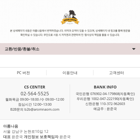
교환/반품/환불/취소
PC 버전
이용안내
고객센터
CS CENTER
BANK INFO
02-564-5525
국민은행 076902-04-179868(자동확인)
우리은행 1002-047-222190(자동확인)
월화목금 09:00~18:00 /수 09:00~12:00
신한은행 110-372-962603
점심시간 12:00~13:00
예금주 : 윤준국
B2B문의 b2b@aromnaom.com
아롬나옴
서울 강남구 논현로10길 12
대표
윤준국
개인정보 보호책임자
윤준국