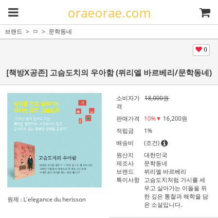
oraeorae.com
브랜드
ㅁ
문학동네
0
[책방X공존] 고슴도치의 우아함 (뮈리엘 바르베리/문학동네)
소비자가
18,000원
격
판매가격
10
%▼
16,200
원
적립금
1%
배송비
(조건)
원산지
대한민국
제조사
문학동네
브랜드
뮈리엘 바르베리
특이사항
고슴도치처럼 가시를 세
우고 살아가는 이들을 위
한 깊은 통찰과 해학을 담
원제 : L'elegance du herisson
은 소설입니다.