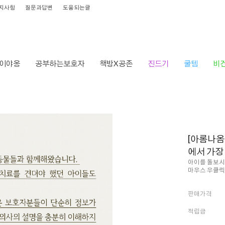
지사항
질문과답변
도움되는글
이야옹
공부하는보호자
책방X공존
진드기
쿨템
비
HOME
>
브랜드
>
오래오래닷컴
> [아롬나옴]
[아롬나옴
에서 가장
아이를 돌보시
마우스 우클릭
판매가격
적립금