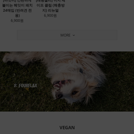
[바잇미] 간편하게
[래핑찰리] 이지 세
붙이는 헤잇미 패치
이프 클립 (해충방
24매입 (반려견 전
지) 리뉴얼
용)
6,900원
6,900원
MORE
VEGAN