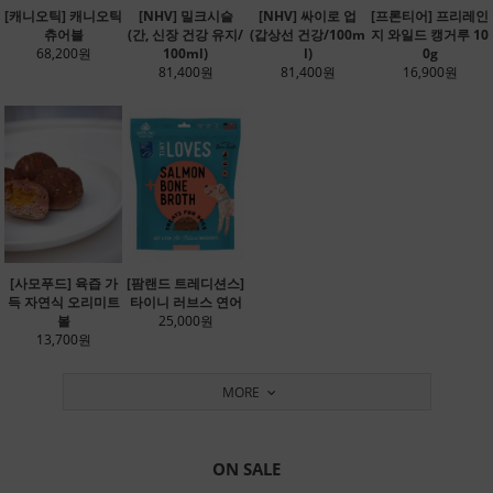
[캐니오틱] 캐니오틱
[NHV] 밀크시슬
[NHV] 싸이로 업
[프론티어] 프리레인
츄어블
(간, 신장 건강 유지/
(갑상선 건강/100m
지 와일드 캥거루 10
68,200원
100ml)
l)
0g
81,400원
81,400원
16,900원
[사모푸드] 육즙 가
[팜랜드 트레디션스]
득 자연식 오리미트
타이니 러브스 연어
볼
25,000원
13,700원
MORE
ON SALE