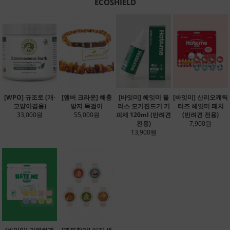
ECOSHIELD
[WPO] 규조토 (개·
[앰버 크라운] 해충
[바잇미] 헤잇미 플
[바잇미] 산리오캐릭
고양이겸용)
방지 목걸이
러스 모기진드기 기
터즈 헤잇미 패치
33,000원
55,000원
피제 120ml (반려견
(반려견 전용)
전용)
7,900원
13,900원