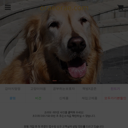
oraeorae.com
강아지멍멍
고양이야옹
공부하는보호자
책방X공존
진드기
쿨템
비건
신제품
재입고제품
모두가기쁜할인