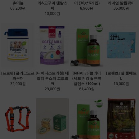
츄어블
리&고구마 덴탈스
어 (30g*6개입)
리미엄 발톱깎이
68,200원
틱
8,900원
35,000원
10,000원
[프로덴] 플라그오프
[디어니스트키친] 데
[NHV] ES 클리어
[로렌츠] 젤 쿨매트
파우더
일리 부스터 고트밀
(세포 건강 & 면역
L
32,000원
크
밸런스 /100ml)
16,000원
29,000원
81,400원