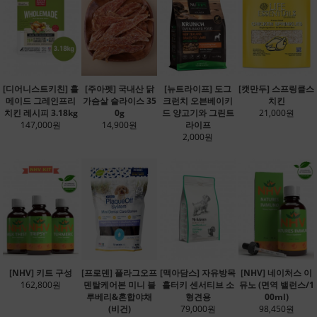
[디어니스트키친] 홀
[주아펫] 국내산 닭
[뉴트라이프] 도그
[캣만두] 스프링클스
메이드 그레인프리
가슴살 슬라이스 35
크런치 오븐베이키
치킨
치킨 레시피 3.18kg
0g
드 양고기와 그린트
21,000원
147,000원
14,900원
라이프
2,000원
[NHV] 키트 구성
[프로덴] 플라그오프
[맥아담스] 자유방목
[NHV] 네이처스 이
162,800원
덴탈케어본 미니 블
홀터키 센서티브 소
뮤노 (면역 밸런스/1
루베리&혼합야채
형견용
00ml)
(비건)
79,000원
98,450원