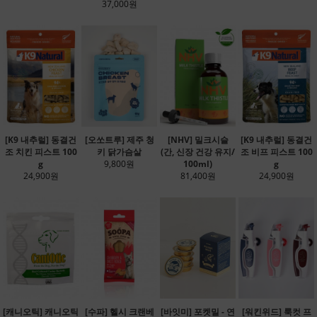
37,000원
[K9 내추럴] 동결건
[오쏘트루] 제주 청
[NHV] 밀크시슬
[K9 내추럴] 동결건
조 치킨 피스트 100
키 닭가슴살
(간, 신장 건강 유지/
조 비프 피스트 100
g
9,800원
100ml)
g
24,900원
81,400원
24,900원
[캐니오틱] 캐니오틱
[수파] 헬시 크랜베
[바잇미] 포켓밀 - 연
[워킨위드] 룩컷 프