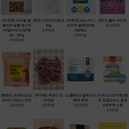
[리프릿] 리뉴얼_동
[펫츠그린] 마이핑크
[내추로] new 미니
[왜그] 불리 바이트
결건조 밀웜 레시피
35g
파우치 칠면조&현
33,000원
(저알러지/신장/췌
8,900원
미&채소
장) - 305g
4,000원
69,900원
[팜랜드 트레디션스]
[주아펫] 국내산 오
[스몰배치] 알래스카
[디어니스트키친] 펌
타이니 러브스 치킨
리안심
명태 트릿
킨 포얼오버스 칠면
24,000원
4,000원
14,000원
조&호박 스튜
4,500원