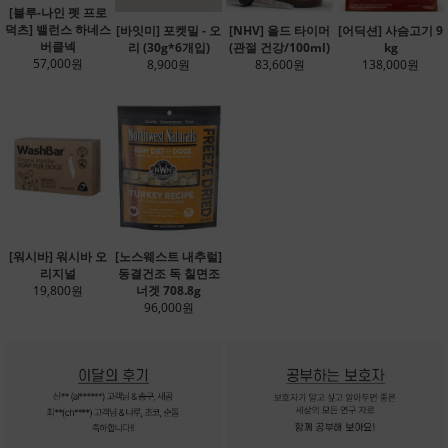
[블루-나인 펫 프로
덕츠] 밸런스 하네스
[바잇미] 포켓밀 - 오
[NHV] 올드 타이머
[어딕션] 사슴고기 9
버클넥
리 (30g*6개입)
(관절 건강/100ml)
kg
57,000원
8,900원
83,600원
138,000원
[워시바] 워시바 오
[노스웨스트 내추럴]
리지널
동결건조 독 칠면조
19,800원
너겟 708.8g
96,000원