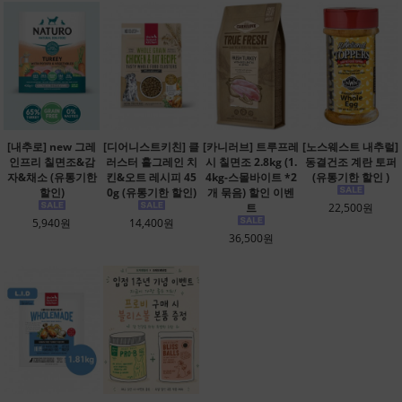
[내추로] new 그레
[디어니스트키친] 클
[카니러브] 트루프레
[노스웨스트 내추럴]
인프리 칠면조&감
러스터 홀그레인 치
시 칠면조 2.8kg (1.
동결건조 계란 토퍼
자&채소 (유통기한
킨&오트 레시피 45
4kg-스몰바이트 *2
(유통기한 할인 )
할인)
0g (유통기한 할인)
개 묶음) 할인 이벤
트
22,500원
5,940원
14,400원
36,500원