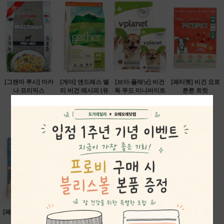
[그랜마 루시] 마카
[게더] 앤드레스 밸
[브이-플래닛] 비건
[페티펫] 비건 요로
나 프리믹스
리 비건 레시피 (유
독 푸드 미니바이트
튼튼 트릿
68,200원
통기한 할인)
2.04kg
38,500원
39,900원
58,400원
[페티펫] 알러지&면
[페티펫] 펌킨&블루
역 트릿
베리