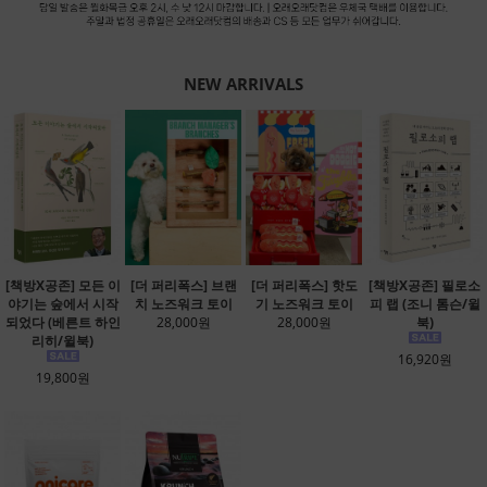
NEW ARRIVALS
[책방X공존] 모든 이
[더 퍼리폭스] 브랜
[더 퍼리폭스] 핫도
[책방X공존] 필로소
야기는 숲에서 시작
치 노즈워크 토이
기 노즈워크 토이
피 랩 (조니 톰슨/윌
되었다 (베른트 하인
28,000원
28,000원
북)
리히/윌북)
16,920원
19,800원