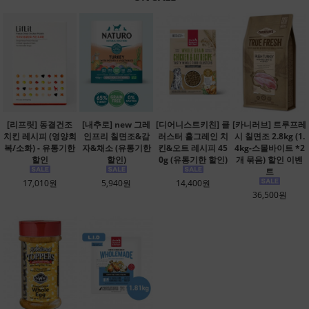
[리프릿] 동결건조
[내추로] new 그레
[디어니스트키친] 클
[카니러브] 트루프레
치킨 레시피 (영양회
인프리 칠면조&감
러스터 홀그레인 치
시 칠면조 2.8kg (1.
복/소화) - 유통기한
자&채소 (유통기한
킨&오트 레시피 45
4kg-스몰바이트 *2
할인
할인)
0g (유통기한 할인)
개 묶음) 할인 이벤
트
17,010원
5,940원
14,400원
36,500원