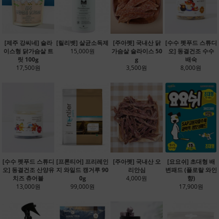
[제주 강씨네] 슬라
[릴리벳] 살균소독제
[주아펫] 국내산 닭
[수수 펫푸드 스튜디
이스형 닭가슴살 트
15,000원
가슴살 슬라이스 50
오] 동결건조 수수
릿 100g
g
배숙
17,500원
3,500원
8,000원
[수수 펫푸드 스튜디
[프론티어] 프리레인
[주아펫] 국내산 오
[요요쉬] 초대형 배
오] 동결건조 산양유
지 와일드 캥거루 90
리안심
변패드 (플로랄 와인
치즈 츄어블
0g
4,000원
향)
13,000원
99,000원
17,900원