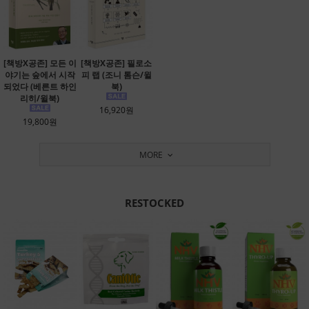
[책방X공존] 모든 이
[책방X공존] 필로소
야기는 숲에서 시작
피 랩 (조니 톰슨/윌
되었다 (베른트 하인
북)
리히/윌북)
16,920원
19,800원
MORE
RESTOCKED