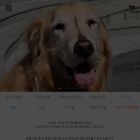
oraeorae.com
강아지멍멍
고양이야옹
공부하는보호자
책방X공존
진드기
쿨템
비건
신제품
재입고제품
모두가기쁜할인