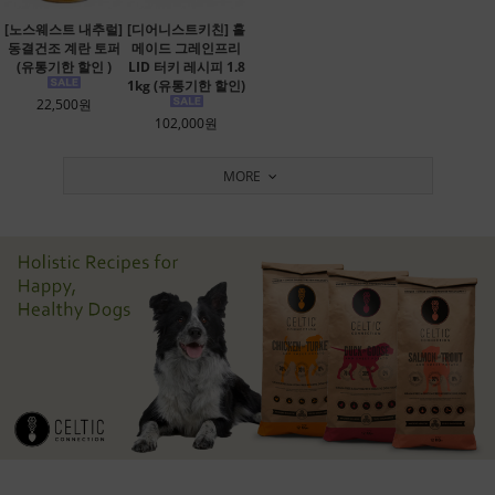
[노스웨스트 내추럴]
[디어니스트키친] 홀
동결건조 계란 토퍼
메이드 그레인프리
(유통기한 할인 )
LID 터키 레시피 1.8
1kg (유통기한 할인)
22,500원
102,000원
MORE