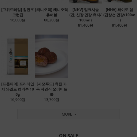
[고위드테일] 칠면조
[캐니오틱] 캐니오틱
[NHV] 밀크시슬
[NHV] 싸이로 업
크런칩
츄어블
(간, 신장 건강 유지/
(갑상선 건강/100m
16,000원
68,200원
100ml)
l)
81,400원
81,400원
[프론티어] 프리레인
[사모푸드] 육즙 가
지 와일드 캥거루 10
득 자연식 오리미트
0g
볼
16,900원
13,700원
MORE
ON SALE