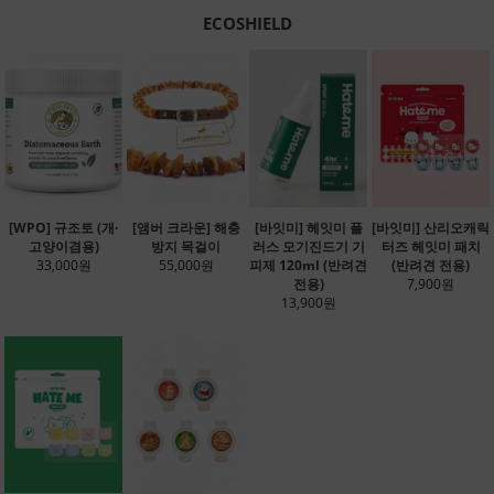
ECOSHIELD
[WPO] 규조토 (개·
[앰버 크라운] 해충
[바잇미] 헤잇미 플
[바잇미] 산리오캐릭
고양이겸용)
방지 목걸이
러스 모기진드기 기
터즈 헤잇미 패치
33,000원
55,000원
피제 120ml (반려견
(반려견 전용)
전용)
7,900원
13,900원