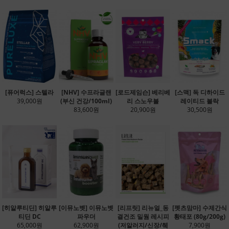
[퓨어럭스] 스텔라
[NHV] 수프라글랜
[로드제임슨] 베리베
[스맥] 독 디하이드
39,000원
(부신 건강/100ml)
리 스노우볼
레이티드 볼락
83,600원
20,900원
30,500원
[히알루티딘] 히알루
[이뮤노벳] 이뮤노벳
[리프릿] 리뉴얼_동
[펫츠맘마] 수제간식
티딘 DC
파우더
결건조 밀웜 레시피
황태포 (80g/200g)
65,000원
62,900원
(저알러지/신장/췌
7,900원