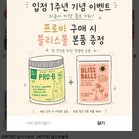
[그랜마 루시] 마카
[게더] 앤드레스 밸
[브이-플래닛] 비건
[페티펫] 비건 요로
나 프리믹스
리 비건 레시피 (유
독 푸드 미니바이트
튼튼 트릿
68,200원
통기한 할인)
2.04kg
38,500원
39,900원
58,400원
다시 보지 않기
다시 보지 않기
다시 보지 않기
닫기
닫기
닫기
[페티펫] 알러지&면
[페티펫] 펌킨&블루