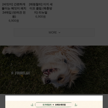
[바잇미] 간편하게
[래핑찰리] 이지 세
붙이는 헤잇미 패치
이프 클립 (해충방
24매입 (반려견 전
지) 리뉴얼
용)
6,900원
6,900원
MORE
VEGAN