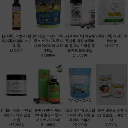
[워시바] 라벤더+달
[어딕션] 스테이크하
[사계바이트] 히알루
[캐니오틱] 캐니오틱
맞이꽃 데일리 스프
우스 소고기 & 주키
론산을 더한 블루베
츄어블
리저
니 에어드라이 사료
리 유기농 산양유 동
68,200원
33,000원
910g
결건조 트릿 50g
47,000원
21,000원
[어돌비스트] 바이탈
[NHV] BK 디톡스
[코코테라피] 코코참
[수수 펫푸드 스튜디
디펜스 - 세포 건강
(체내 환경 & 면역
스 트레이닝트릿 블
오] 동결건조 계란스
지원
서포트 /100ml)
루베리 코블러
낵
145,200원
81,400원
23,000원
7,000원