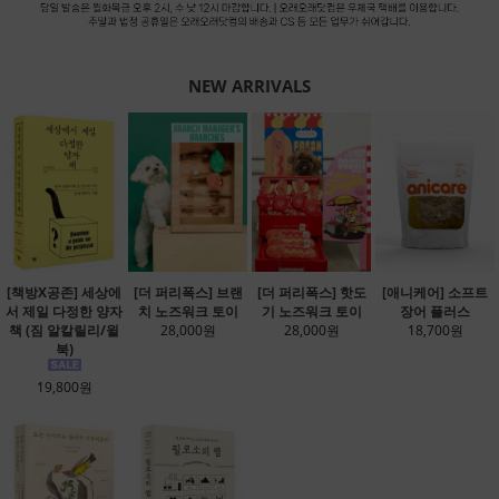
NEW ARRIVALS
[책방X공존] 세상에
[더 퍼리폭스] 브랜
[더 퍼리폭스] 핫도
[애니케어] 소프트
서 제일 다정한 양자
치 노즈워크 토이
기 노즈워크 토이
장어 플러스
책 (짐 알칼릴리/윌
28,000원
28,000원
18,700원
북)
19,800원