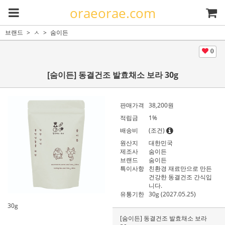
oraeorae.com
브랜드
ㅅ
숨이든
0
[숨이든] 동결건조 발효채소 보라 30g
판매가격
38,200
원
적립금
1%
배송비
(조건)
원산지
대한민국
제조사
숨이든
브랜드
숨이든
특이사항
친환경 재료만으로 만든
건강한 동결건조 간식입
니다.
유통기한
30g (2027.05.25)
30g
[숨이든] 동결건조 발효채소 보라