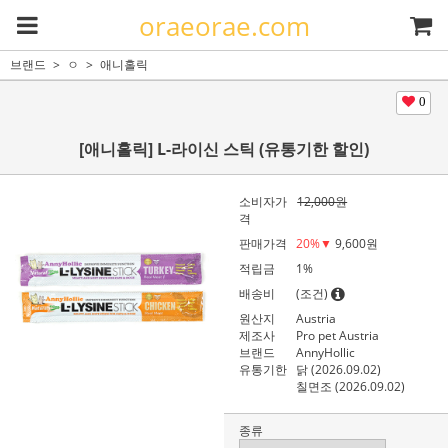
oraeorae.com
브랜드
ㅇ
애니홀릭
0
[애니홀릭] L-라이신 스틱 (유통기한 할인)
소비자가
12,000원
격
판매가격
20
%▼
9,600원
적립금
1%
배송비
(조건)
원산지
Austria
제조사
Pro pet Austria
브랜드
AnnyHollic
유통기한
닭 (2026.09.02)
칠면조 (2026.09.02)
종류