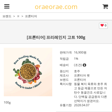
oraeorae.com
브랜드
ㅍ
프론티어
0
[프론티어] 프리레인지 고트 100g
판매가격
16,900
원
적립금
1%
배송비
(조건)
원산지
호주
제조사
프론티어 펫
브랜드
프론티어
특이사항
동물 복지 육류와 호주 최
고 등급 제품으로 만든 저
탄수 동결건조 사료입니
다. 단백질 공급원의 다른
선택지가 생겼어요.
100g
유통기한
2028.04.07