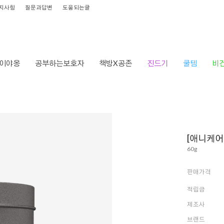
지사항
질문과답변
도움되는글
이야옹
공부하는보호자
책방X공존
진드기
쿨템
비
[애니케어
60g
판매가격
적립금
제조사
브랜드