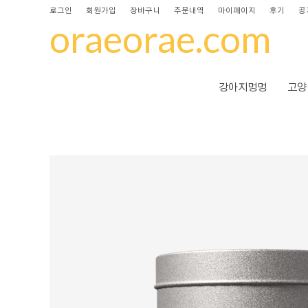
로그인
회원가입
장바구니
주문내역
마이페이지
후기
공
oraeorae.com
강아지멍멍
고양