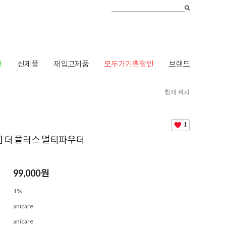
건
신제품
재입고제품
모두가기쁜할인
브랜드
현재 위치
HOME
>
브랜드
>
ㅇ
>
애니케어
> [애니케어] 더 플러스 멀티파우더
1
] 더 플러스 멀티파우더
99,000
원
1%
anicare
anicare