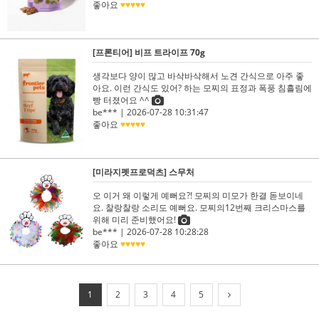
좋아요
♥♥♥♥♥
[프론티어] 비프 트라이프 70g
생각보다 양이 많고 바삭바삭해서 노견 간식으로 아주 좋
아요. 이런 간식도 있어? 하는 모찌의 표정과 폭풍 침흘림에
빵 터졌어요 ^^
be***
| 2026-07-28 10:31:47
좋아요
♥♥♥♥♥
[미라지펫프로덕츠] 스무처
오 이거 왜 이렇게 예뻐요?! 모찌의 미모가 한결 돋보이네
요. 찰랑찰랑 소리도 예뻐요. 모찌의12번째 크리스마스를
위해 미리 준비했어요!
be***
| 2026-07-28 10:28:28
좋아요
♥♥♥♥♥
1
2
3
4
5