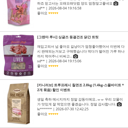
하죠 믿고사는 오래오래닷컴 양도 엄청많고좋네요
sd**
| 2026-08-04 19:16:58
좋아요
♥♥♥♥♥
[그랜마 루시] 싱글즈 동결건조 닭간 트릿
재입고되서 넘 좋아요 길냥이가 엄청좋아했어서 이번에 다
시 판매되는거보고 구매했습니다 먹다가 떨어진 가루 하나
까지 먹어주니 비싸고...
sd**
| 2026-08-04 19:15:06
좋아요
♥♥♥♥♥
[카니러브] 트루프레시 칠면조 2.8kg (1.4kg-스몰바이트 *
2개 묶음) 할인 이벤트
생일 축하 메시지까지 정말 감동이에요..ㅠㅠ 우리 꼬물이
가 맛있게 잘 먹었으면 좋겠습니다. 정말 감사합니다.
le******
| 2026-07-30 12:42:25
좋아요
♥♥♥♥♥