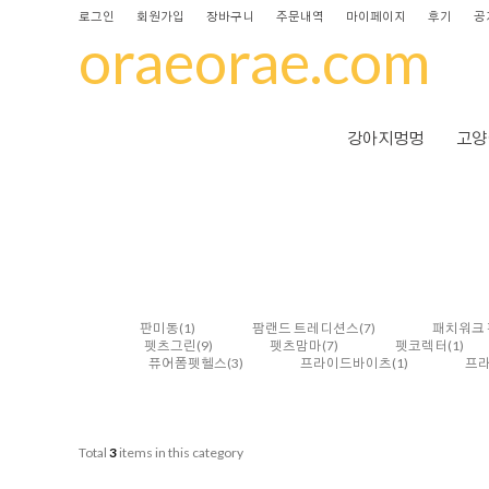
로그인
회원가입
장바구니
주문내역
마이페이지
후기
공
oraeorae.com
강아지멍멍
고양
판미동
(1)
팜랜드 트레디션스
(7)
패치워크 
펫츠그린
(9)
펫츠맘마
(7)
펫코렉터
(1)
퓨어폼펫헬스
(3)
프라이드바이츠
(1)
프
Total
3
items in this category