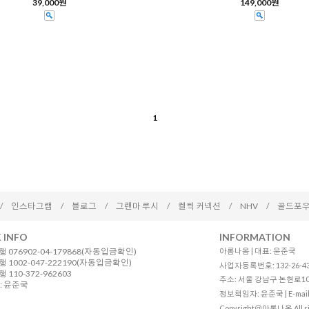
39,000원
149,000원
1
/
인스타그램
/
블로그
/
그랜마 루시
/
켈틱 커넥션
/
NHV
/
골드포우
 INFO
INFORMATION
 076902-04-179868(자동입금확인)
아롬나옴 | 대표: 윤준국
 1002-047-222190(자동입금확인)
사업자등록번호: 132-26-4
110-372-962603
주소: 서울 강남구 논현로10길 12
: 윤준국
정보책임자: 윤준국 | E-mail
Copyright＠아롬나옴 All ri