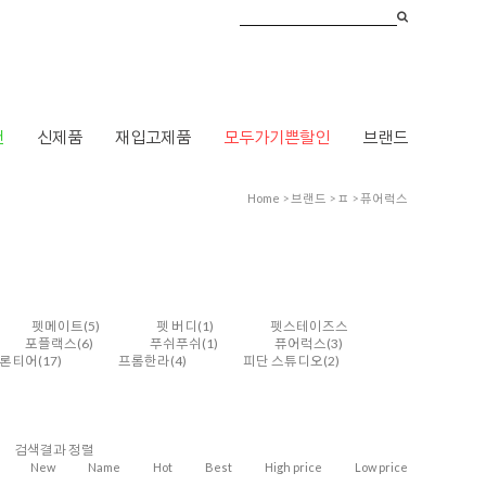
건
신제품
재입고제품
모두가기쁜할인
브랜드
Home
>
브랜드
>
ㅍ
>
퓨어럭스
펫메이트
(5)
펫 버디
(1)
펫스테이즈스
포플랙스
(6)
푸쉬푸쉬
(1)
퓨어럭스
(3)
론티어
(17)
프롬한라
(4)
피단 스튜디오
(2)
검색결과 정렬
New
Name
Hot
Best
High price
Low price