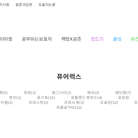
지사항
질문과답변
도움되는글
이야옹
공부하는보호자
책방X공존
진드기
쿨템
비
퓨어럭스
펫
(2)
퍼핏
(1)
페그너티
(1)
페라
(3)
페티펫
(7)
펫킷
(1)
포기독
(12)
포틀랜드 펫푸드
(4)
포포캄
라이멀
(2)
프레스탁
(3)
프레시 펫
(1)
프로덴
(12)
프
피콜로카네
(12)