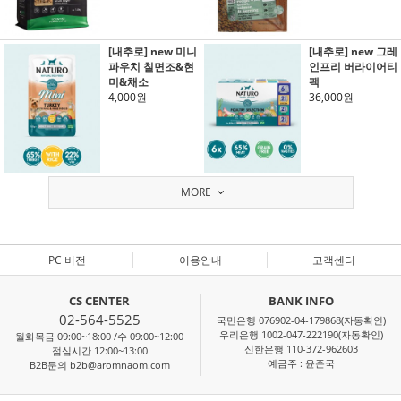
[내추로] new 미니
[내추로] new 그레
파우치 칠면조&현
인프리 버라이어티
미&채소
팩
4,000원
36,000원
MORE
PC 버전
이용안내
고객센터
CS CENTER
BANK INFO
02-564-5525
국민은행 076902-04-179868(자동확인)
우리은행 1002-047-222190(자동확인)
월화목금 09:00~18:00 /수 09:00~12:00
신한은행 110-372-962603
점심시간 12:00~13:00
예금주 : 윤준국
B2B문의 b2b@aromnaom.com