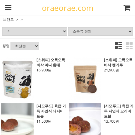
oraeorae.com
브랜드
ㅅ
정렬
[스위피] 오독오독
[스위피] 오독오독
바삭 미니 황태
바삭 캥거루
16,900원
21,900원
[사모푸드] 육즙 가
[사모푸드] 육즙 가
득 자연식 돼지미
득 자연식 오리미
트볼
트볼
11,500원
13,700원