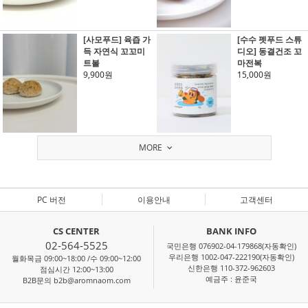
[사모푸드] 육즙 가
[수수 펫푸드 스튜
득 자연식 꼬꼬미
디오] 동결건조 꼬
트볼
마전복
9,900원
15,000원
MORE
PC 버전
이용안내
고객센터
CS CENTER
BANK INFO
02-564-5525
국민은행 076902-04-179868(자동확인)
우리은행 1002-047-222190(자동확인)
월화목금 09:00~18:00 /수 09:00~12:00
신한은행 110-372-962603
점심시간 12:00~13:00
예금주 : 윤준국
B2B문의 b2b@aromnaom.com