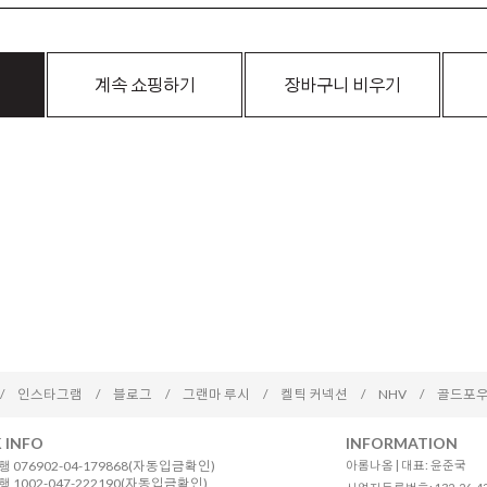
계속 쇼핑하기
장바구니 비우기
/
인스타그램
/
블로그
/
그랜마 루시
/
켈틱 커넥션
/
NHV
/
골드포우
 INFO
INFORMATION
 076902-04-179868(자동입금확인)
아롬나옴 | 대표: 윤준국
 1002-047-222190(자동입금확인)