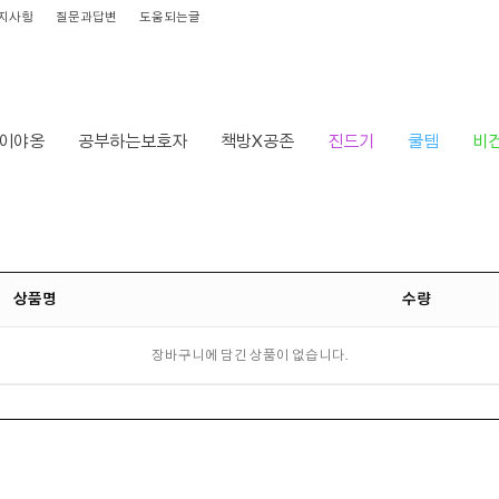
지사항
질문과답변
도움되는글
이야옹
공부하는보호자
책방X공존
진드기
쿨템
비
상품명
수량
장바구니에 담긴 상품이 없습니다.