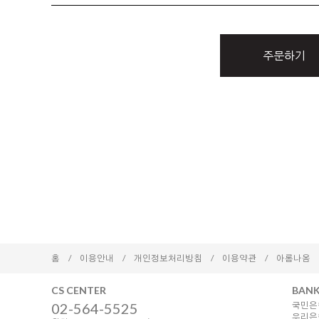
주문하기
홈
/
이용안내
/
개인정보처리방침
/
이용약관
/
아롬나옴
CS CENTER
BANK
02-564-5525
국민은행
우리은행