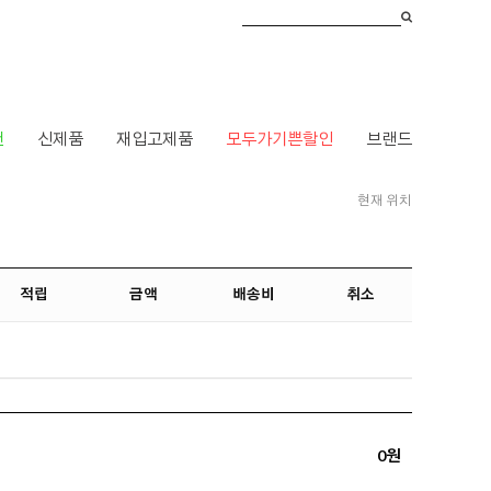
건
신제품
재입고제품
모두가기쁜할인
브랜드
현재 위치
HOME
> CART
적립
금액
배송비
취소
0원