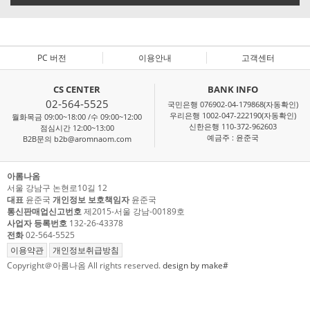
PC 버전
이용안내
고객센터
CS CENTER
BANK INFO
02-564-5525
국민은행 076902-04-179868(자동확인)
우리은행 1002-047-222190(자동확인)
월화목금 09:00~18:00 /수 09:00~12:00
신한은행 110-372-962603
점심시간 12:00~13:00
예금주 : 윤준국
B2B문의 b2b@aromnaom.com
아롬나옴
서울 강남구 논현로10길 12
대표
윤준국
개인정보 보호책임자
윤준국
통신판매업신고번호
제2015-서울 강남-00189호
사업자 등록번호
132-26-43378
전화
02-564-5525
이용약관
개인정보취급방침
Copyright＠아롬나옴 All rights reserved.
design by make#