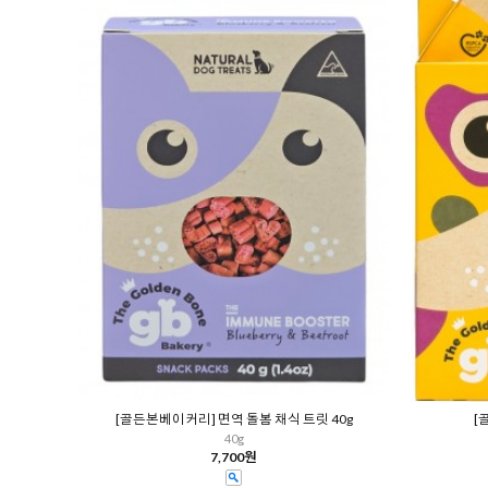
[골든본베이커리] 면역 돌봄 채식 트릿 40g
[
40g
7,700원