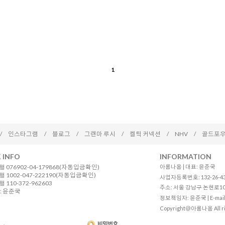
1
/
인스타그램
/
블로그
/
그랜마 루시
/
켈틱 커넥션
/
NHV
/
골드포우
 INFO
INFORMATION
 076902-04-179868(자동입금확인)
아롬나옴 | 대표: 윤준국
 1002-047-222190(자동입금확인)
사업자등록번호: 132-26-4
110-372-962603
주소: 서울 강남구 논현로10길 12
: 윤준국
정보책임자: 윤준국 | E-mail
Copyright＠아롬나옴 All ri