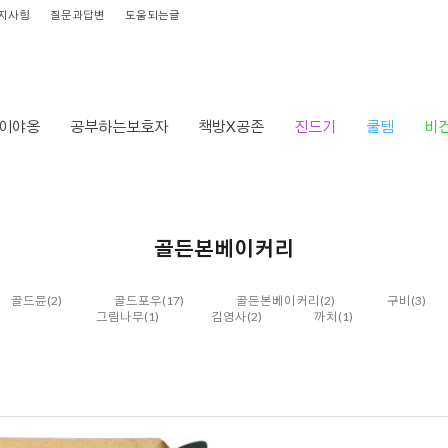
지사항
질문과답변
도움되는글
이야옹
공부하는보호자
책방X공존
진드기
쿨템
비
골든본베이커리
골드뮨
(2)
골드포우
(17)
골든본베이커리
(2)
구비
(3)
그림나무
(1)
김영사
(2)
까치
(1)