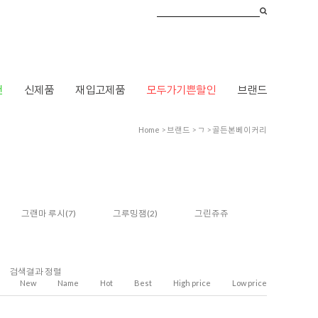
건
신제품
재입고제품
모두가기쁜할인
브랜드
Home
>
브랜드
>
ㄱ
>
골든본베이커리
그랜마 루시
(7)
그루밍잼
(2)
그린쥬쥬
검색결과 정렬
New
Name
Hot
Best
High price
Low price