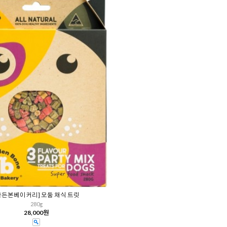
골든본베이커리] 모둠 채식 트릿
280g
28,000원