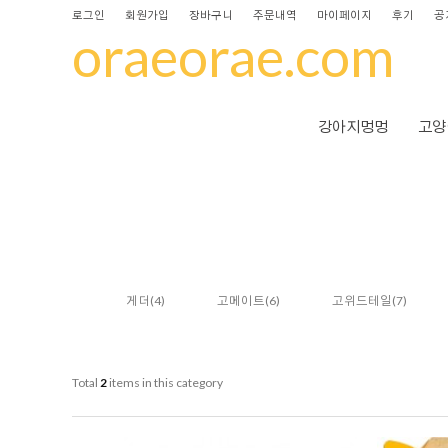
로그인
회원가입
장바구니
주문내역
마이페이지
후기
공
oraeorae.com
강아지멍멍
고양
게더
(4)
고메이트
(6)
고위드테일
(7)
Total
2
items in this category