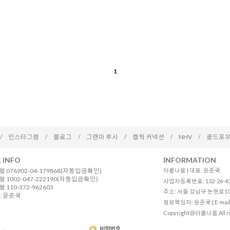
1
/
인스타그램
/
블로그
/
그랜마 루시
/
켈틱 커넥션
/
NHV
/
골드포우
 INFO
INFORMATION
 076902-04-179868(자동입금확인)
아롬나옴 | 대표: 윤준국
 1002-047-222190(자동입금확인)
사업자등록번호: 132-26-4
110-372-962603
주소: 서울 강남구 논현로10길 12
: 윤준국
정보책임자: 윤준국 | E-mail
Copyright＠아롬나옴 All ri