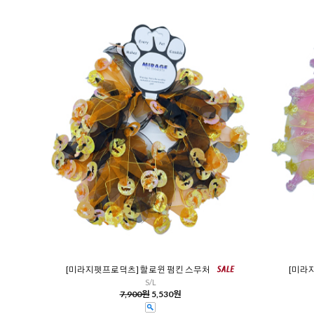
[미라지펫프로덕츠] 할로윈 펌킨 스무처
[미라
S/L
7,900원
5,530원