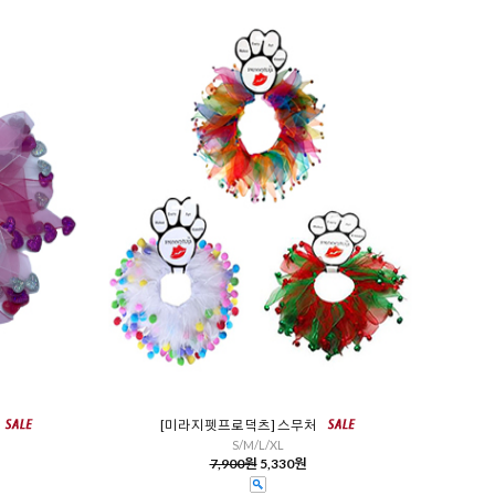
[미라지펫프로덕츠] 스무처
S/M/L/XL
7,900원
5,330원