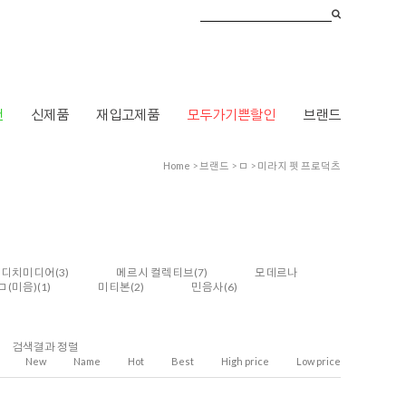
건
신제품
재입고제품
모두가기쁜할인
브랜드
Home
>
브랜드
>
ㅁ
>
미라지 펫 프로덕츠
메디치미디어
(3)
메르시 컬렉티브
(7)
모데르나
ㅁ(미음)
(1)
미티본
(2)
민음사
(6)
검색결과 정렬
New
Name
Hot
Best
High price
Low price