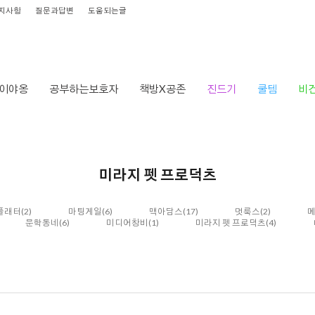
지사항
질문과답변
도움되는글
이야옹
공부하는보호자
책방X공존
진드기
쿨템
비
미라지 펫 프로덕츠
 플래터
(2)
마팅게일
(6)
맥아담스
(17)
멋룩스
(2)
문학동네
(6)
미디어창비
(1)
미라지 펫 프로덕츠
(4)